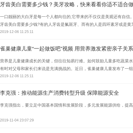
牙齿美白需要多少钱？美牙攻略，快来看看你适不适合
一口靓丽的大白牙是每一个人都向往的,它带来的不仅仅是美观还有自信
牙齿美白需要多少钱?有的人牙齿是氟斑牙、而有的人是四环素牙或是黄
况,需要全瓷贴片的方案不同,价格自然也会有所不同。 (微
2019-12-06 11:25:11
雀巢健康儿童“一起做饭吧”视频 用营养激发紧密亲子关
营养是儿童健康成长的关键，但往往知易行难。如何鼓励儿童多吃蔬菜水
有时对父母和家长们来说是充满挑战的。近日，雀巢健康儿童发布了一组
频，倡议让孩子参与到烹饪中，帮助孩子养成更健康的习惯
2019-12-06 11:25:11
李克强：推动能源生产消费转型升级 保障能源安全
李克强指出，要立足中国基本国情和发展阶段，多元发展能源供给，提高
2019-11-04 23:07:29