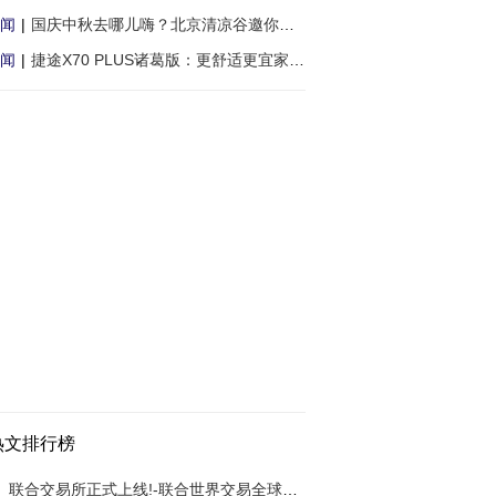
闻
|
国庆中秋去哪儿嗨？北京清凉谷邀你玩！
闻
|
捷途X70 PLUS诸葛版：更舒适更宜家的SUV
热文排行榜
联合交易所正式上线!-联合世界交易全球铸造数字交