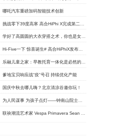
哪吒汽车重磅加码智能技术创新
挑战零下39度高寒 高合HiPhi X完成第二次冬季测试
学好了高圆圆的大衣穿搭之术，你也是女神！
Hi-Five一下 惊喜诞生# 高合HiPhiX发布圣诞“HiPh
乐融儿童之家：早教托育一体化是必然的趋势
爹地宝贝响应战“疫”号召 持续优化产能
国庆中秋去哪儿嗨？北京清凉谷邀你玩！
为人民谋事 为孩子点灯——钟南山院士创新公益纪
联袂潮流艺术家 Vespa Primavera Sean Wotherspoo