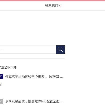
联系我们
文章24小时
领克汽车运动体验中心揭幕， 领克02 Hatchbac
41
]
尽享跃级品质，凯翼炫界Pro配置全面曝光
56