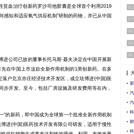
贫血治疗创新药罗沙司他胶囊是全球首个利用2019
[详细
11:
何感知和适应氧气供应机制”研制的药物，并已从中国
[详细
17:
[详细
16:
[详细
10:
[详细
10:
进公司已故的董事长托马斯·聂夫决定在中国开展新
[详细
争取首先在中国上市这款全新作用机制的1类创新药。在多
落户北京亦庄经济技术开发区，成立珐博进(中国)医
新
同步开发。至今，包括厂房设施及研发费用等在内，
汽
汽
科
”的新药，即中国成为全球第一个批准全新作用机制
财
博进(中国)医药技术开发有限公司研发，适用于慢性
科
内源性促红细胞生成素表达和铁的吸收、利用，有效改善