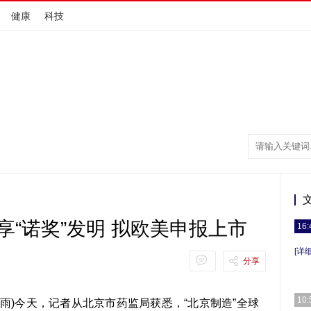
健康
科技
享“诺奖”发明 拟欧美申报上市
16:
[详细
分享
10:
春雨)今天，记者从北京市药监局获悉，“北京制造”全球