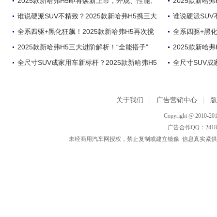
2025款新哈弗H5即将焕新上市，外观、性能、
2025款新哈
谁说硬派SUV不精致？2025款新哈弗H5携三大
谁说硬派SUV
全系四驱+黑化狂飙！2025款新哈弗H5再次搅
全系四驱+黑化
2025款新哈弗H5三大进阶解析！“全能搭子”
2025款新哈
全尺寸SUV成家用车新标杆？2025款新哈弗H5
全尺寸SUV成
关于我们
|
广告营销中心
|
Copyright @ 2010-201
广告合作QQ：2418533
未经商用汽车网授权，禁止复制或建立镜像. 信息真实紧供参