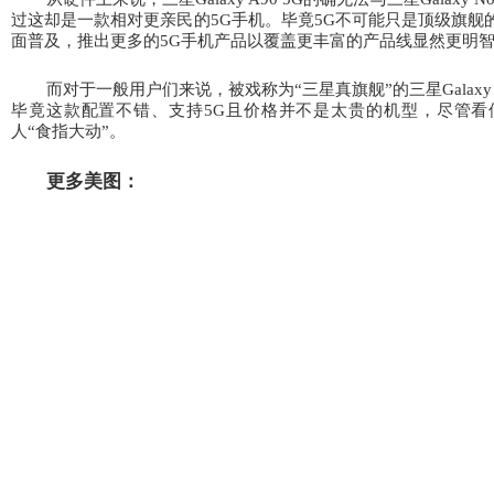
过这却是一款相对更亲民的5G
手机。毕竟5G
不可能只是顶级旗舰的
面普及，推出更多的5G
手机产品以覆盖更丰富的产品线显然更明
而对于一般用户们来说，被戏称为“
三星真旗舰”
的三星Galax
毕竟这款配置不错、支持5G
且价格并不是太贵的机型，尽管看
人“
食指大动”
。
更多美图：